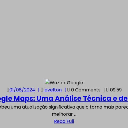
01/08/2024
evelton
01/08/2024
evelton
0 Comments
09:59
gle Maps: Uma Análise Técnica e d
melhorar ...
Read
Read Full