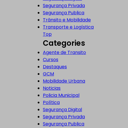
Segurança Privada
Segurança Publica
Trânsito e Mobilidade
Transporte e Logística
Back
Top
to
Categories
Top
Agente de Transito
Cursos
Destaques
GCM
Mobilidade Urbana
Noticias
Policia Municipal
Política
Segurança Digital
Segurança Privada
Segurança Publica