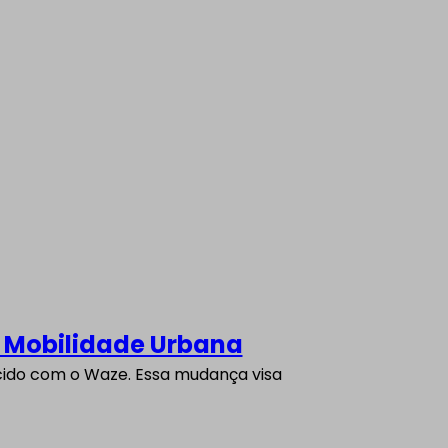
Atualização
e Mobilidade Urbana
do
Google