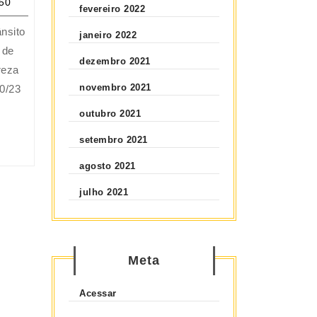
50
fevereiro 2022
al
ânsito
janeiro 2022
s
 de
dezembro 2021
ntes
reza
novembro 2021
60/23
nsito
outubro 2021
setembro 2021
agosto 2021
julho 2021
Meta
Acessar