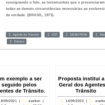
consignando o fato, as testemunhas que o presenciaram
todas as demais circunstâncias necessárias ao esclarec
da verdade. (BRASIL, 1973).
Agente de Transito
AGT
DEMUTRAN
Man
Osasco
m exemplo a ser
Proposta institui a
seguido pelos
Geral dos Agentes
IL
Um
Pro
entes de Trânsito.
Trânsito
exemplo
inst
18/09/2021
evelton
14/09/202
18/09/2021
evelton
14/09/2023
evelt
a
a