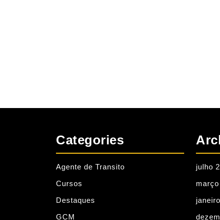
Categories
Arc
Agente de Transito
julho 
Cursos
março
Destaques
janeir
GCM
dezem