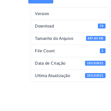
Version
Download
74
Tamanho do Arquivo
897.85 KB
File Count
1
Data de Criação
19/12/2021
Ultima Atualização
19/12/2021