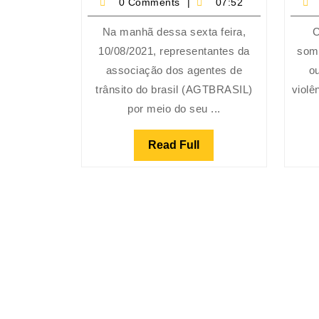
0 Comments
07:52
com
Dr.
Na manhã dessa sexta feira,
C
Geraldo
10/08/2021, representantes da
som
Alckmin
associação dos agentes de
o
trânsito do brasil (AGTBRASIL)
violê
por meio do seu ...
Read
Read Full
Full