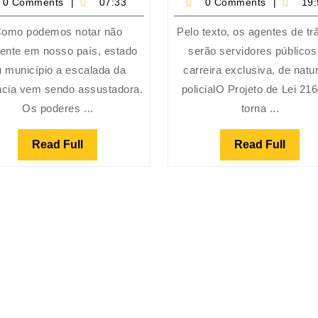
0 Comments
07:33
0 Comments
19:
ser
Lei
seguido
Ger
omo podemos notar não
Pelo texto, os agentes de tr
pelos
do
ente em nosso país, estado
serão servidores públicos
Agentes
Age
u município a escalada da
carreira exclusiva, de natu
de
de
ncia vem sendo assustadora.
policialO Projeto de Lei 21
Trânsito.
Trâ
Os poderes ...
torna ...
Read
Read
Read Full
Read Full
Full
Full