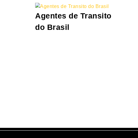
Skip
to
Agentes de Transito
content
Skip
do Brasil
to
Content