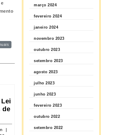
 e
março 2024
imento
fevereiro 2024
janeiro 2024
novembro 2023
uais
outubro 2023
setembro 2023
agosto 2023
julho 2023
junho 2023
 Lei
fevereiro 2023
 de
posta
outubro 2022
itui
setembro 2022
3
evelton
on