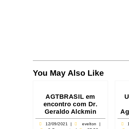
You May Also Like
AGTBRASIL em
U
encontro com Dr.
AGTBRAS
Geraldo Alckmin
Ag
em
12/09/2021
evelton
12/09/2021
evelton
encontro