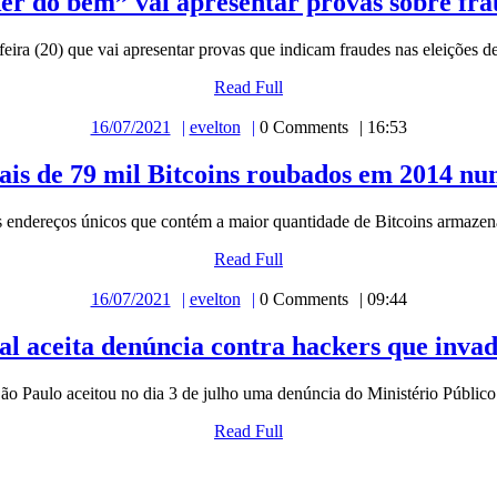
er do bem” vai apresentar provas sobre frau
a-feira (20) que vai apresentar provas que indicam fraudes nas eleições d
Read Full
16/07/2021
evelton
0 Comments
16:53
ais de 79 mil Bitcoins roubados em 2014 nu
os endereços únicos que contém a maior quantidade de Bitcoins armazen
Read Full
16/07/2021
evelton
0 Comments
09:44
al aceita denúncia contra hackers que inva
 São Paulo aceitou no dia 3 de julho uma denúncia do Ministério Público
Read Full