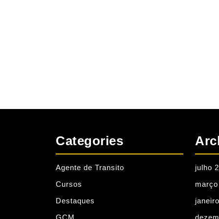
Categories
Arc
Agente de Transito
julho 
Cursos
março
Destaques
janeir
GCM
dezem