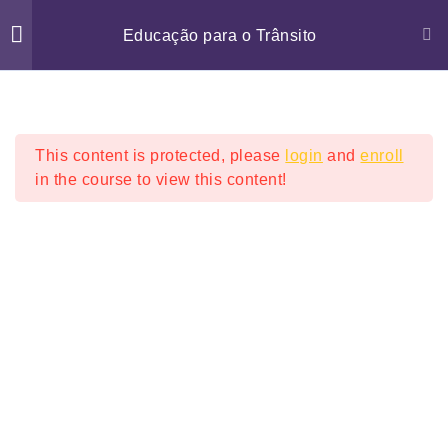
Menu
Educação para o Trânsito
A REALIDADE
4
Agentes de Transito do Brasil
BRASILEIRA E A
VIOLÊNCIA NO
This content is protected, please
login
and
enroll
TRÂNSITO
in the course to view this content!
EDUCAÇÃO PARA O
5
TRÂNSITO E SUAS
CONCEPÇÕES
O PROFISSIONAL DE
4
SEGURANÇA PÚBLICA
E O TRÂNSITO